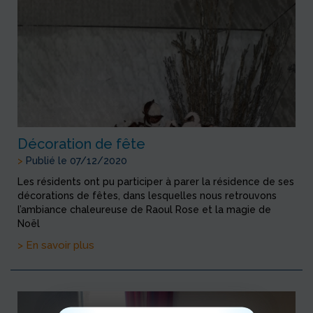
Décoration de fête
>
Publié le 07/12/2020
Les résidents ont pu participer à parer la résidence de ses
décorations de fêtes, dans lesquelles nous retrouvons
l’ambiance chaleureuse de Raoul Rose et la magie de
Noël
> En savoir plus