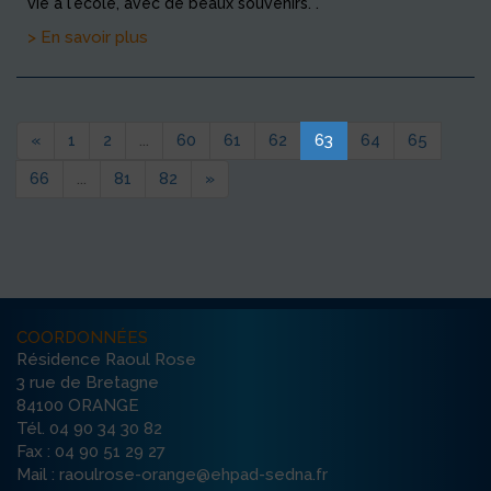
vie à l'école, avec de beaux souvenirs. .
> En savoir plus
«
1
2
...
60
61
62
63
64
65
66
...
81
82
»
COORDONNÉES
Résidence Raoul Rose
3 rue de Bretagne
84100 ORANGE
Tél. 04 90 34 30 82
Fax : 04 90 51 29 27
Mail : raoulrose-orange@ehpad-sedna.fr