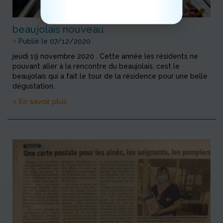
beaujolais nouveau
>
Publié le 07/12/2020
jeudi 19 novembre 2020 . Cette année les résidents ne
pouvant aller à la rencontre du beaujolais, cest le
beaujolais qui a fait le tour de la résidence pour une belle
dégustation.
> En savoir plus