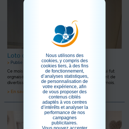
Loto d'étages
Nous utilisons des
cookies, y compris des
>
Publié le 07/12/2020
cookies tiers, à des fins
de fonctionnement,
Ce mois ci c'est un loto d'étages, par téléphone qui fut
d’analyses statistiques,
orgnaisé, les résidents ont pu profité de ce moment de
de personnalisation de
divertissement attendu avec impatience tous les mois.
votre expérience, afin
de vous proposer des
> En savoir plus
contenus ciblés
adaptés à vos centres
d’intérêts et analyser la
performance de nos
campagnes
publicitaires.
Vous pouvez accepter