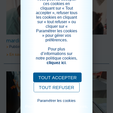
ces cookies en
cliquant sur « Tout
accepter », refuser tous
les cookies en cliquant
sur « tout refuser » ou
cliquer sur «
Paramétrer les cookies
» pour gérer vos
préférences.
mardi 24 novembre 2020
>
Publié le 07/12/2020
Pour plus
d’informations sur
> En savoir plus
notre politique cookies,
cliquez ici
.
TOUT ACCEPTER
TOUT REFUSER
Paramétrer les cookies
Pour consulter notre politique cookies,
cliquez ici