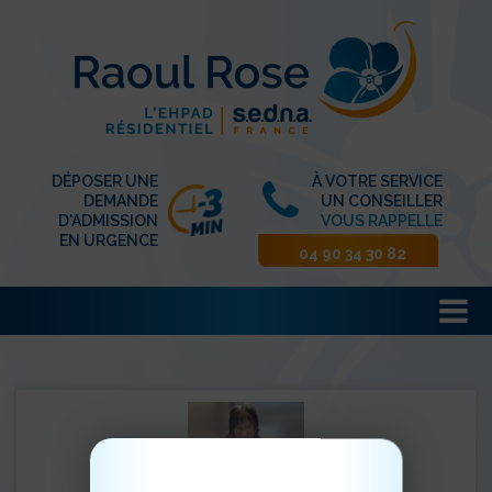
DÉPOSER UNE
À VOTRE SERVICE
DEMANDE
UN CONSEILLER
D'ADMISSION
VOUS RAPPELLE
EN URGENCE
04 90 34 30 82