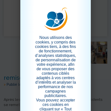
Nous utilisons des
cookies, y compris des
cookies tiers, à des fins
de fonctionnement,
d’analyses statistiques,
de personnalisation de
votre expérience, afin
de vous proposer des
contenus ciblés
remise en forme
adaptés à vos centres
d’intérêts et analyser la
>
Publié le 14/01/2025
performance de nos
campagnes
publicitaires.
Après les excès des fêtes de fin d'année, nos résidents
Vous pouvez accepter
ces cookies en
se remettent en forme doucement !
cliquant sur « Tout