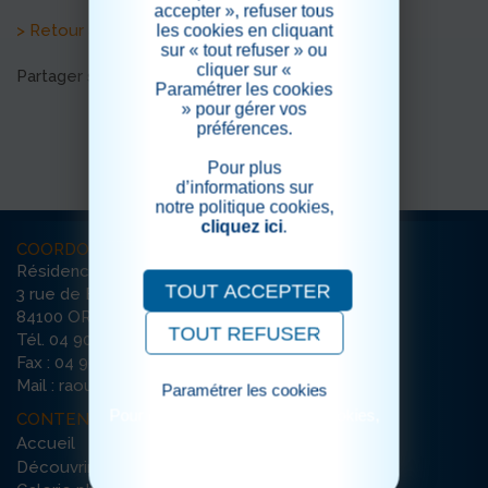
accepter », refuser tous
> Retour aux actualités
les cookies en cliquant
sur « tout refuser » ou
cliquer sur «
Partager sur les réseaux sociaux
Paramétrer les cookies
» pour gérer vos
préférences.
Pour plus
d’informations sur
notre politique cookies,
cliquez ici
.
COORDONNÉES
Résidence Raoul Rose
TOUT ACCEPTER
3 rue de Bretagne
84100 ORANGE
TOUT REFUSER
Tél. 04 90 34 30 82
Fax : 04 90 51 29 27
Mail : raoulrose-orange@ehpad-sedna.fr
Paramétrer les cookies
Pour consulter notre politique cookies,
CONTENU DU SITE
cliquez ici
Accueil
Découvrir la résidence