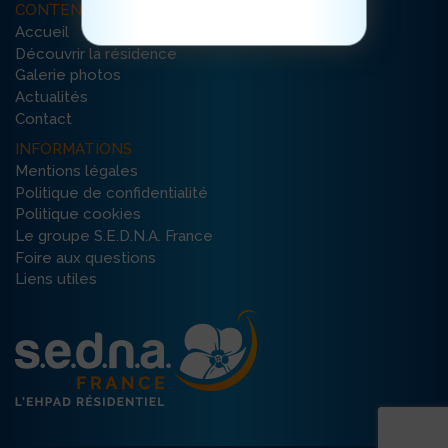
CONTENU DU SITE
Accueil
Découvrir la résidence
Galerie photos
Actualités
Contact
INFORMATIONS
Mentions légales
Politique de confidentialité
Politique cookies
Le groupe S.E.D.N.A. France
Foire aux questions
Liens utiles