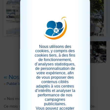
Nous utilisons des
cookies, y compris des
cookies tiers, à des fins
de fonctionnement,
d’analyses statistiques,
de personnalisation de
votre expérience, afin
« Nos moments nature »
de vous proposer des
contenus ciblés
>
Publié le 01/10/2021
adaptés à vos centres
d’intérêts et analyser la
performance de nos
« Nos moments nature »
campagnes
publicitaires.
Ce mois de septembre nous a permis de profiter de
Vous pouvez accepter