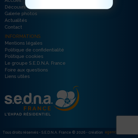
Accueil
Découvrir la résidence
Galerie photos
Actualités
Contact
INFORMATIONS
Mentions légales
Politique de confidentialité
Politique cookies
Le groupe S.E.D.N.A. France
Foire aux questions
Liens utiles
agence R créativ’
Tous droits réservés • S.E.D.N.A. France © 2026 • création