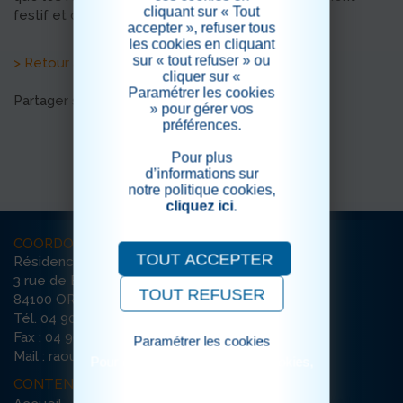
cliquant sur « Tout
festif et convivial.
accepter », refuser tous
les cookies en cliquant
sur « tout refuser » ou
> Retour aux actualités
cliquer sur «
Paramétrer les cookies
Partager sur les réseaux sociaux
» pour gérer vos
préférences.
Pour plus
d’informations sur
notre politique cookies,
cliquez ici
.
COORDONNÉES
TOUT ACCEPTER
Résidence Raoul Rose
3 rue de Bretagne
TOUT REFUSER
84100 ORANGE
Tél. 04 90 34 30 82
Fax : 04 90 51 29 27
Paramétrer les cookies
Mail : raoulrose-orange@ehpad-sedna.fr
Pour consulter notre politique cookies,
cliquez ici
CONTENU DU SITE