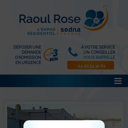
DÉPOSER UNE
À VOTRE SERVICE
DEMANDE
UN CONSEILLER
D'ADMISSION
VOUS RAPPELLE
EN URGENCE
04 90 34 30 82