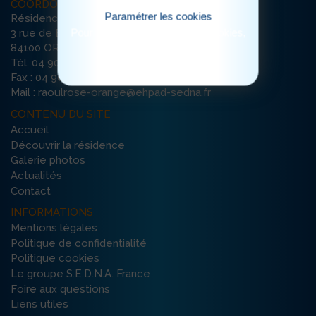
COORDONNÉES
Paramétrer les cookies
Résidence Raoul Rose
Pour consulter notre politique cookies,
3 rue de Bretagne
cliquez ici
84100 ORANGE
Tél. 04 90 34 30 82
Fax : 04 90 51 29 27
Mail : raoulrose-orange@ehpad-sedna.fr
CONTENU DU SITE
Accueil
Découvrir la résidence
Galerie photos
Actualités
Contact
INFORMATIONS
Mentions légales
Politique de confidentialité
Politique cookies
Le groupe S.E.D.N.A. France
Foire aux questions
Liens utiles