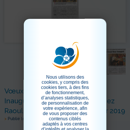
Nous utilisons des
cookies, y compris des
cookies tiers, à des fins
Vœux de la Direction et
de fonctionnement,
d’analyses statistiques,
Inauguration du Coin Café « Chez
de personnalisation de
votre expérience, afin
Raoul et Rose » Jeudi 24 janvier 2019
de vous proposer des
contenus ciblés
>
Publié le 12/02/2019
adaptés à vos centres
d’intérêts et analyser la