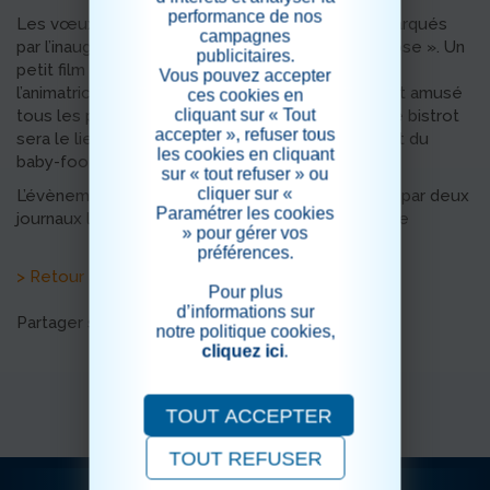
performance de nos
Les vœux pour cette nouvelle année ont été marqués
campagnes
par l’inauguration du coin café « Chez Raoul et Rose ». Un
publicitaires.
petit film illustrant le coin café a été réalisé par
Vous pouvez accepter
l’animatrice et les résidents. Sa projection a ravi et amusé
ces cookies en
cliquant sur « Tout
tous les présents. Ce nouvel espace à l’ambiance bistrot
accepter », refuser tous
sera le lieu de plusieurs activités autour du bar et du
les cookies en cliquant
baby-foot.
sur « tout refuser » ou
cliquer sur «
L’évènement a fait objet de deux articles publiés par deux
Paramétrer les cookies
journaux locaux, Le Vaucluse Matin et la Provence
» pour gérer vos
préférences.
> Retour aux actualités
Pour plus
d’informations sur
Partager sur les réseaux sociaux
notre politique cookies,
cliquez ici
.
TOUT ACCEPTER
TOUT REFUSER