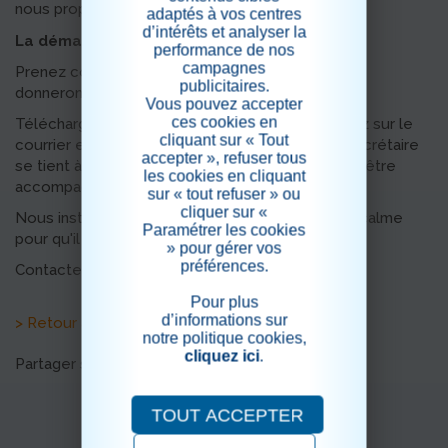
nous proposons des visioconférences.
adaptés à vos centres
d’intérêts et analyser la
La démarche est la suivante :
performance de nos
campagnes
Prenez contact avec la résidence et nous vous
publicitaires.
donnerons un RDV (date et heure)
Vous pouvez accepter
ces cookies en
Télécharger l'application (lien que vous trouverez sur le
cliquant sur « Tout
courrier envoyé par mail ou courrier) , Marie la secrétaire
accepter », refuser tous
se tient à votre disposition si vous avez besoin d'être
les cookies en cliquant
accompagné dans le téléchargement du logiciel.
sur « tout refuser » ou
cliquer sur «
Nous installerons le résident dans une pièce au calme
Paramétrer les cookies
pour qu'il puisse échanger avec vous le jour J.
» pour gérer vos
préférences.
Contactez nous !
Pour plus
d’informations sur
> Retour aux actualités
notre politique cookies,
cliquez ici
.
Partager sur les réseaux sociaux
TOUT ACCEPTER