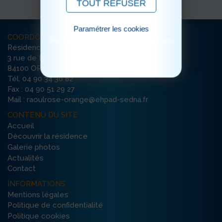
TOUT REFUSER
Paramétrer les cookies
COORDONNÉES
Pour consulter notre politique cookies,
Résidence Raoul Rose
cliquez ici
3 rue de Bretagne
84100 ORANGE
Tél. 04 90 34 30 82
Fax : 04 90 51 29 27
Mail : raoulrose-orange@ehpad-sedna.fr
CONTENU DU SITE
Accueil
Découvrir la résidence
Galerie photos
Actualités
Contact
INFORMATIONS
Mentions légales
Politique de confidentialité
Politique cookies