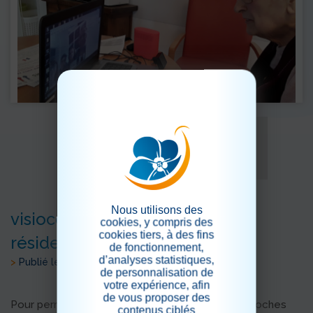
Nous utilisons des
visioconférences familles -
cookies, y compris des
cookies tiers, à des fins
résidents
de fonctionnement,
d’analyses statistiques,
>
Publié le 01/04/2020
de personnalisation de
votre expérience, afin
de vous proposer des
Pour permettre de garder le contact avec vos proches
contenus ciblés