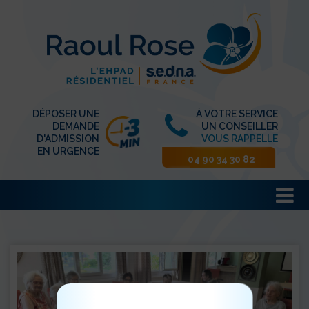
DÉPOSER UNE
À VOTRE SERVICE
DEMANDE
UN CONSEILLER
D'ADMISSION
VOUS RAPPELLE
EN URGENCE
04 90 34 30 82