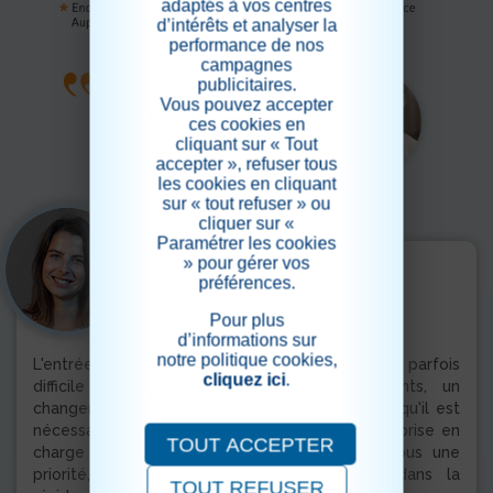
adaptés à vos centres
d’intérêts et analyser la
performance de nos
campagnes
publicitaires.
Vous pouvez accepter
ces cookies en
cliquant sur « Tout
accepter », refuser tous
les cookies en cliquant
sur « tout refuser » ou
cliquer sur «
Paramétrer les cookies
» pour gérer vos
Le mot de la directrice
préférences.
CONSTANCE MOREL
Pour plus
d’informations sur
notre politique cookies,
L'entrée en maison de retraite est une étape parfois
cliquez ici
.
difficile à franchir pour les futurs résidents, un
changement de vie, d'habitudes et de repères qu'il est
nécessaire d'accompagner au plus près. Cette prise en
TOUT ACCEPTER
charge humaine et personnalisée est pour nous une
priorité, afin que chacun puisse retrouver dans la
TOUT REFUSER